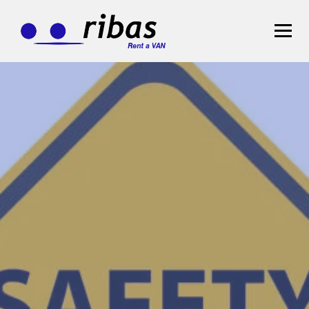
STRONA GŁÓWNA
FLOTA
OFERTA
>
WYNAJEM DŁUGOTERMINOWY
WYNAJEM KRÓTKOTERMINOWY
BLOG
KONTAKT
Zarezerwuj teraz