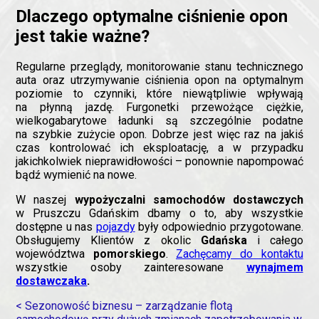
Dlaczego optymalne ciśnienie opon
jest takie ważne?
Regularne przeglądy, monitorowanie stanu technicznego
auta oraz utrzymywanie ciśnienia opon na optymalnym
poziomie to czynniki, które niewątpliwie wpływają
na płynną jazdę. Furgonetki przewożące ciężkie,
wielkogabarytowe ładunki są szczególnie podatne
na szybkie zużycie opon. Dobrze jest więc raz na jakiś
czas kontrolować ich eksploatację, a w przypadku
jakichkolwiek nieprawidłowości – ponownie napompować
bądź wymienić na nowe.
W naszej
wypożyczalni samochodów dostawczych
w Pruszczu Gdańskim dbamy o to, aby wszystkie
dostępne u nas
pojazdy
były odpowiednio przygotowane.
Obsługujemy Klientów z okolic
Gdańska
i całego
województwa
pomorskiego
.
Zachęcamy do kontaktu
wszystkie osoby zainteresowane
wynajmem
dostawczaka
.
< Sezonowość biznesu – zarządzanie flotą