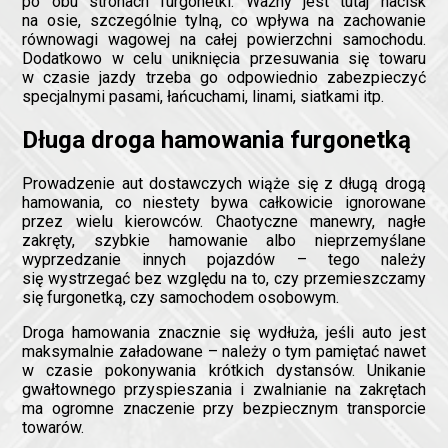
po obu stronach furgonetki. Ważny jest tutaj nacisk
na osie, szczególnie tylną, co wpływa na zachowanie
równowagi wagowej na całej powierzchni samochodu.
Dodatkowo w celu uniknięcia przesuwania się towaru
w czasie jazdy trzeba go odpowiednio zabezpieczyć
specjalnymi pasami, łańcuchami, linami, siatkami itp.
Długa droga hamowania furgonetką
Prowadzenie aut dostawczych wiąże się z długą drogą
hamowania, co niestety bywa całkowicie ignorowane
przez wielu kierowców. Chaotyczne manewry, nagłe
zakręty, szybkie hamowanie albo nieprzemyślane
wyprzedzanie innych pojazdów – tego należy
się wystrzegać bez względu na to, czy przemieszczamy
się furgonetką, czy samochodem osobowym.
Droga hamowania znacznie się wydłuża, jeśli auto jest
maksymalnie załadowane – należy o tym pamiętać nawet
w czasie pokonywania krótkich dystansów. Unikanie
gwałtownego przyspieszania i zwalnianie na zakrętach
ma ogromne znaczenie przy bezpiecznym transporcie
towarów.