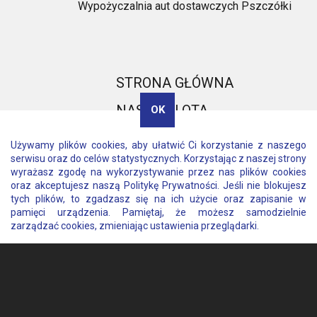
Wypożyczalnia aut dostawczych Pszczółki
STRONA GŁÓWNA
NASZA FLOTA
OK
OFERTA
Używamy plików cookies, aby ułatwić Ci korzystanie z naszego
serwisu oraz do celów statystycznych. Korzystając z naszej strony
REZERWACJA
wyrażasz zgodę na wykorzystywanie przez nas plików cookies
oraz akceptujesz naszą
Politykę Prywatności
. Jeśli nie blokujesz
BLOG
tych plików, to zgadzasz się na ich użycie oraz zapisanie w
pamięci urządzenia. Pamiętaj, że możesz samodzielnie
KONTAKT
zarządzać cookies, zmieniając ustawienia przeglądarki.