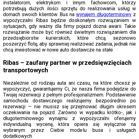
instalatorom, elektrykom i innym fachowcom, którzy
potrzebują dużych ilości sprzętu do realizowania usług w
domach swoich klientów. Bus na
wynajem długoterminowy
z
wypożyczalni Ribas będzie doskonałym rozwiązaniem w
sytuacjach, gdy ważny dla firmy pojazd dozna awarii. Takie
rozwiązanie może być również świetnym rozwiązaniem dla
przedsiębiorstw kurierskich, które chcą sezonowo
poszerzyć flotę, aby sprawniej realizować zadania, jednak nie
chcą inwestować w nowe auto dostawcze na stałe.
Ribas – zaufany partner w przedsięwzięciach
transportowych
Niezależnie od rodzaju auta ani czasu, na które chcesz je
wypożyczyć, gwarantujemy Ci, że nasza firma podejdzie do
Twojej rezerwacji z pełnym profesjonalizmem. Podstawienie
samochodu dostawczego realizujemy bezpośrednio po
rezerwacji — nie musisz się przejmować długim okresem
oczekiwania na pojazd. Zarówno w wypadku krótko-, jak i
długoterminowego wynajmu z wypożyczalni oferujemy
indywidualną wycenę, która opiera się wyłącznie na
wybranym przez Ciebie modelu busa i usługach
dodatkowych.