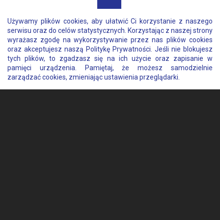
Wypożyczalnia aut dostawczych Sopot
Używamy plików cookies, aby ułatwić Ci korzystanie z naszego
serwisu oraz do celów statystycznych. Korzystając z naszej strony
Wypożyczalnia aut dostawczych Pszczółki
wyrażasz zgodę na wykorzystywanie przez nas plików cookies
oraz akceptujesz naszą
Politykę Prywatności
. Jeśli nie blokujesz
tych plików, to zgadzasz się na ich użycie oraz zapisanie w
pamięci urządzenia. Pamiętaj, że możesz samodzielnie
zarządzać cookies, zmieniając ustawienia przeglądarki.
STRONA GŁÓWNA
NASZA FLOTA
OFERTA
REZERWACJA
BLOG
KONTAKT