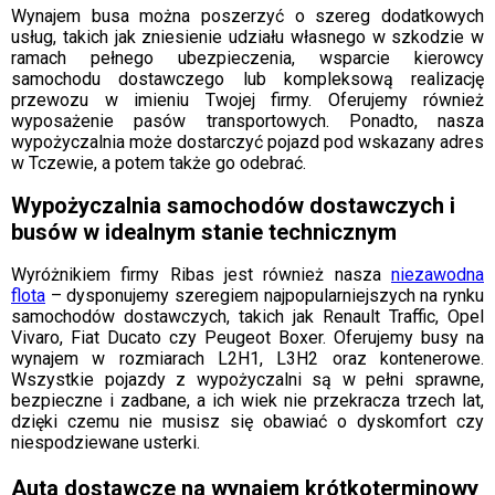
Wynajem busa można poszerzyć o szereg dodatkowych
usług, takich jak zniesienie udziału własnego w szkodzie w
ramach pełnego ubezpieczenia, wsparcie kierowcy
samochodu dostawczego lub kompleksową realizację
przewozu w imieniu Twojej firmy. Oferujemy również
wyposażenie pasów transportowych. Ponadto, nasza
wypożyczalnia może dostarczyć pojazd pod wskazany adres
w Tczewie, a potem także go odebrać.
Wypożyczalnia samochodów dostawczych i
busów w idealnym stanie technicznym
Wyróżnikiem firmy Ribas jest również nasza
niezawodna
flota
– dysponujemy szeregiem najpopularniejszych na rynku
samochodów dostawczych, takich jak Renault Traffic, Opel
Vivaro, Fiat Ducato czy Peugeot Boxer. Oferujemy busy na
wynajem w rozmiarach L2H1, L3H2 oraz kontenerowe.
Wszystkie pojazdy z wypożyczalni są w pełni sprawne,
bezpieczne i zadbane, a ich wiek nie przekracza trzech lat,
dzięki czemu nie musisz się obawiać o dyskomfort czy
niespodziewane usterki.
Auta dostawcze na wynajem krótkoterminowy