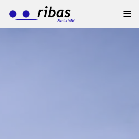
STRONA GŁÓWNA
FLOTA
OFERTA
>
WYNAJEM DŁUGOTERMINOWY
WYNAJEM KRÓTKOTERMINOWY
BLOG
KONTAKT
Zarezerwuj teraz