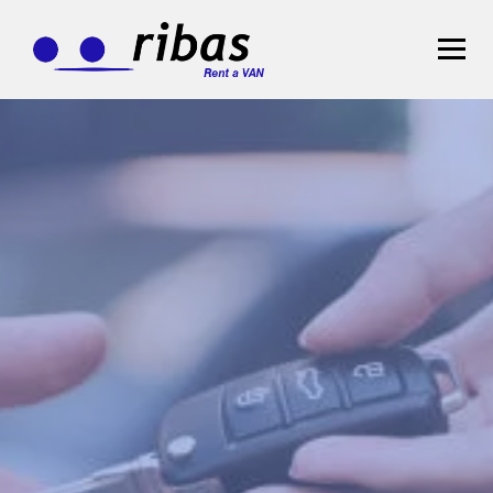
STRONA GŁÓWNA
FLOTA
OFERTA
>
WYNAJEM DŁUGOTERMINOWY
WYNAJEM KRÓTKOTERMINOWY
BLOG
KONTAKT
Zarezerwuj teraz