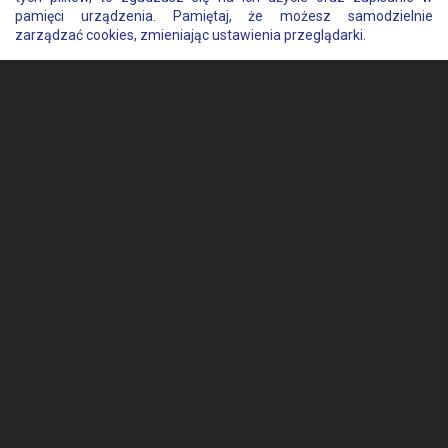
pamięci urządzenia. Pamiętaj, że możesz samodzielnie
zarządzać cookies, zmieniając ustawienia przeglądarki.
+48 798 822 004
ul. Łukasiewicza 6
83-000 Pruszcz Gdański
ribas@ribas.pl
RibasRent