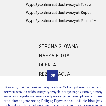
Wypożyczalnia aut dostawczych Tczew
Wypożyczalnia aut dostawczych Sopot
Wypożyczalnia aut dostawczych Pszczółki
STRONA GŁÓWNA
NASZA FLOTA
OFERTA
REZERWACJA
OK
BLOG
Używamy plików cookies, aby ułatwić Ci korzystanie z naszego
KONTAKT
serwisu oraz do celów statystycznych. Korzystając z naszej strony
wyrażasz zgodę na wykorzystywanie przez nas plików cookies
oraz akceptujesz naszą
Politykę Prywatności
. Jeśli nie blokujesz
tych plików, to zgadzasz się na ich użycie oraz zapisanie w