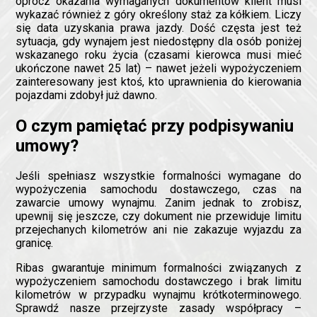
oprócz okazania wymaganych dokumentów klient musi
wykazać również z góry określony staż za kółkiem. Liczy
się data uzyskania prawa jazdy. Dość częsta jest też
sytuacja, gdy wynajem jest niedostępny dla osób poniżej
wskazanego roku życia (czasami kierowca musi mieć
ukończone nawet 25 lat) – nawet jeżeli wypożyczeniem
zainteresowany jest ktoś, kto uprawnienia do kierowania
pojazdami zdobył już dawno.
O czym pamiętać przy podpisywaniu
umowy?
Jeśli spełniasz wszystkie formalności wymagane do
wypożyczenia samochodu dostawczego, czas na
zawarcie umowy wynajmu. Zanim jednak to zrobisz,
upewnij się jeszcze, czy dokument nie przewiduje limitu
przejechanych kilometrów ani nie zakazuje wyjazdu za
granicę.
Ribas gwarantuje minimum formalności związanych z
wypożyczeniem samochodu dostawczego i brak limitu
kilometrów w przypadku wynajmu krótkoterminowego.
Sprawdź nasze przejrzyste zasady współpracy –